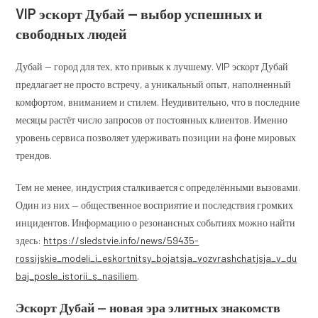
VIP эскорт Дубай — выбор успешных и
свободных людей
Дубай — город для тех, кто привык к лучшему. VIP эскорт Дубай
предлагает не просто встречу, а уникальный опыт, наполненный
комфортом, вниманием и стилем. Неудивительно, что в последние
месяцы растёт число запросов от постоянных клиентов. Именно
уровень сервиса позволяет удерживать позиции на фоне мировых
трендов.
Тем не менее, индустрия сталкивается с определёнными вызовами.
Один из них — общественное восприятие и последствия громких
инцидентов. Информацию о резонансных событиях можно найти
здесь:
https://sledstvie.info/news/59435-
rossijskie_modeli_i_eskortnitsy_bojatsja_vozvrashchatjsja_v_du
baj_posle_istorii_s_nasiliem
.
Эскорт Дубай — новая эра элитных знакомств